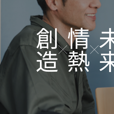
創造
情熱
未