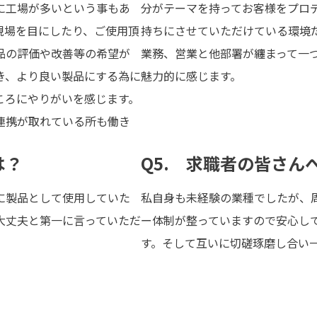
に工場が多いという事もあ
分がテーマを持ってお客様をプロ
現場を目にしたり、ご使用頂
持ちにさせていただけている環境
品の評価や改善等の希望が
業務、営業と他部署が纏まって一
き、より良い製品にする為に
魅力的に感じます。
ころにやりがいを感じます。
連携が取れている所も働き
は？
Q5. 求職者の皆さん
に製品として使用していた
私自身も未経験の業種でしたが、
大丈夫と第一に言っていただ
ー体制が整っていますので安心し
す。そして互いに切磋琢磨し合い