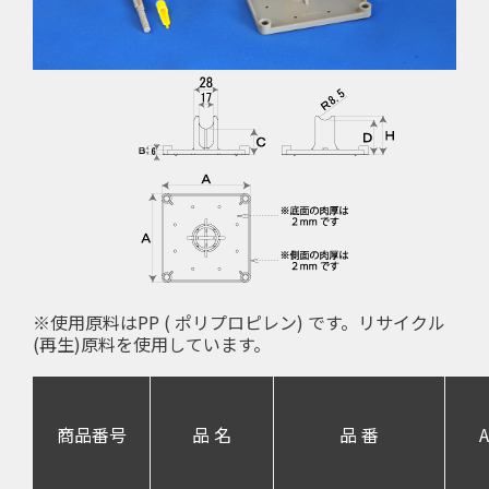
※使用原料はPP ( ポリプロピレン) です。リサイクル
(再生)原料を使用しています。
商品番号
品 名
品 番
A