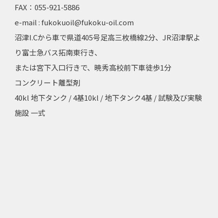
FAX：055-921-5886
e-mail : fukokuoil@fukoku-oil.com
沼津I.Cから車で県道405号足高三枚橋線2分、JR沼津駅よ
り富士急バス拓南東行き、
または宮下入口行きで、暁秀高校前下車徒歩1分
コンクリート離型剤
40kl 地下タンク / 4基10kl / 地下タンク4基 / 試験及び実験
施設 一式