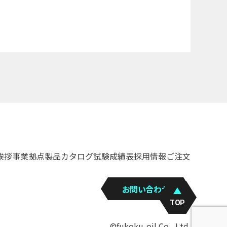
挨拶
事業拠点
製品カタログ
試験成績表
採用情報
ご注文
お問い合わせ
TOP
©fukoku-oil Co., Ltd.