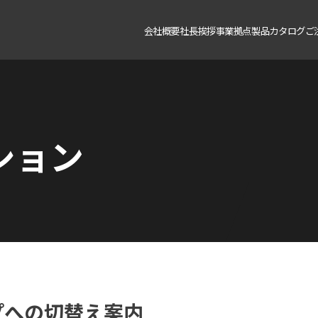
会社概要
社長挨拶
事業拠点
製品カタログ
ご
ション
イプへの切替え案内