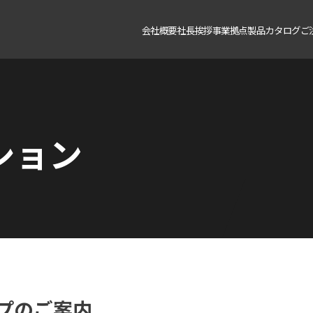
会社概要
社長挨拶
事業拠点
製品カタログ
ご
ション
プのご案内